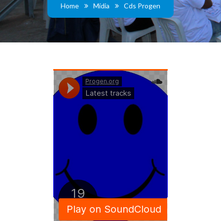
Home
Mídia
Cds Progen